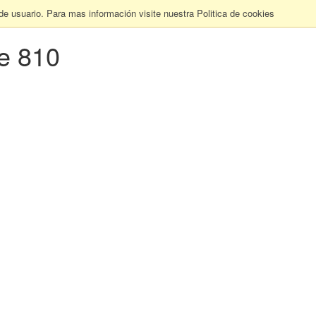
 de usuario. Para mas información visite nuestra Politica de cookies
e 810