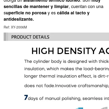
aislamiento térmico idoneo
muy
, cuentan con una
sencillas de mantener y limpiar
s
y es
uperficie no porosa
cálida al tacto y
antideslizante.
Ref:
XY-2006M