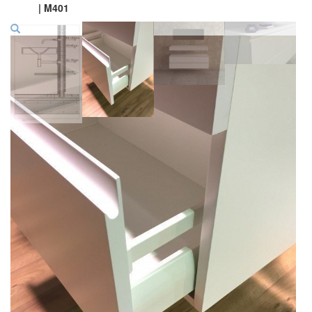
| M401